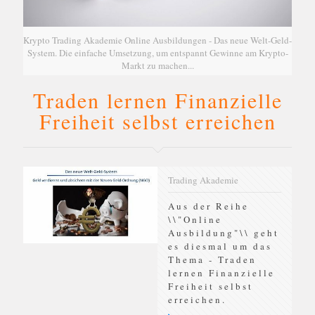
Krypto Trading Akademie Online Ausbildungen - Das neue Welt-Geld-
System. Die einfache Umsetzung, um entspannt Gewinne am Krypto-
Markt zu machen...
Traden lernen Finanzielle
Freiheit selbst erreichen
Trading Akademie
Aus der Reihe
\\"Online
Ausbildung"\\ geht
es diesmal um das
Thema - Traden
lernen Finanzielle
Freiheit selbst
erreichen.