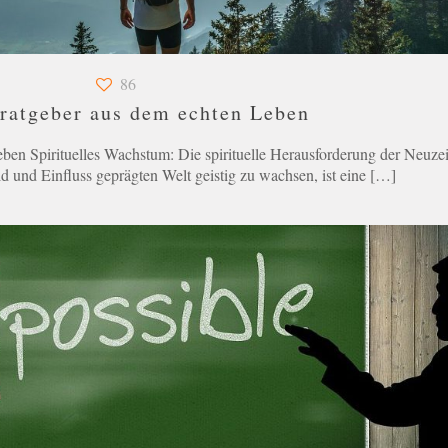
86
sratgeber aus dem echten Leben
ben Spirituelles Wachstum: Die spirituelle Herausforderung der Neuzei
d und Einfluss geprägten Welt geistig zu wachsen, ist eine
[…]