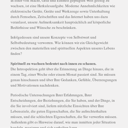
In einer von Macht, Geld und Einfluss geprägten Welt geistig zu
wachsen, ist eine Herkulesaufgabe. Moderne Annehmlichkeiten wie
elektronische Geräte, Geräte und Werkzeuge sowie Unterhaltung
durch Fernsehen, Zeitschriften und das Internet haben uns dazu
veranlasst, unsere Aufmerksamkeit hauptsächlich auf körperliche
Bedürfnisse und Wünsche zu beschränken.
Infolgedessen sind unsere Konzepte von Selbstwert und
Selbstbedeutung verworren. Wie können wir ein Gleichgewicht
zwischen den materiellen und spirituellen Aspekten unseres Lebens
finden?
Spirituell zu wachsen bedeutet nach innen zu schauen.
Die Introspektion geht über die Erinnerung an Dinge hinaus, die in
einem Tag, einer Woche oder einem Monat passiert sind. Sie müssen
genau hinschauen und über Ihre Gedanken, Gefühle, Überzeugungen
und Motivationen nachdenken.
Periodische Untersuchungen Ihrer Erfahrungen, Ihrer
Entscheidungen, der Beziehungen, die Sie haben, und der Dinge, in
die Sie involviert sind, liefern nützliche Einsichten über Ihre
Lebensziele, die guten Eigenschaften, die Sie aufrechterhalten
müssen, und die schlechten Eigenschaften, die Sie verwerfen müssen.
Außerdem gibt es Hinweise darauf, wie man inmitten jeder Situation
handeln, reagieren und sich verhalten kann.