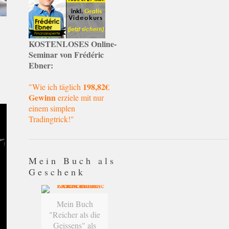
KOSTENLOSES Online-
Seminar von Frédéric
Ebner:
198,82€
"Wie ich täglich
Gewinn
erziele mit nur
einem simplen
Tradingtrick!"
Mein Buch als
Geschenk
Mein Buch
"Reicher als die
Geissens" als