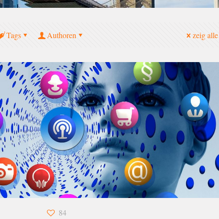
Tags
Authoren
zeig alle
84