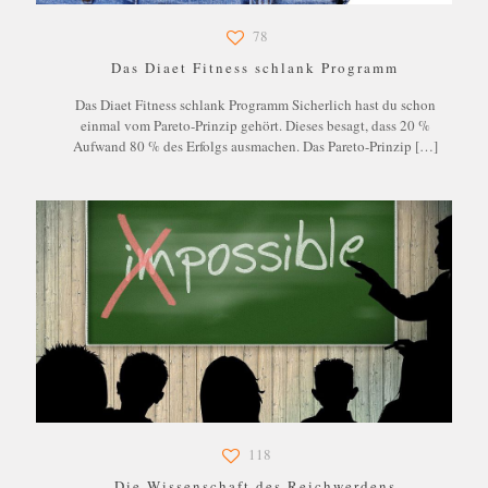
78
Das Diaet Fitness schlank Programm
Das Diaet Fitness schlank Programm Sicherlich hast du schon
einmal vom Pareto-Prinzip gehört. Dieses besagt, dass 20 %
Aufwand 80 % des Erfolgs ausmachen. Das Pareto-Prinzip
[…]
118
Die Wissenschaft des Reichwerdens