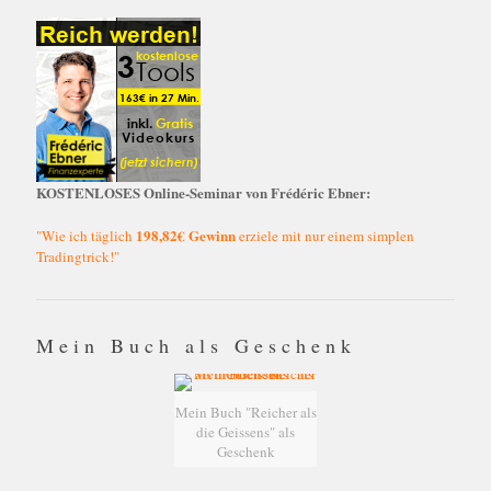
KOSTENLOSES Online-Seminar von Frédéric Ebner:
198,82€ Gewinn
"Wie ich täglich
erziele mit nur einem simplen
Tradingtrick!"
Mein Buch als Geschenk
Mein Buch "Reicher als
die Geissens" als
Geschenk