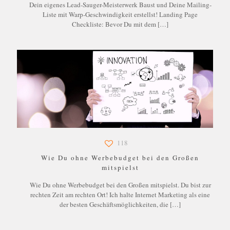
Dein eigenes Lead-Sauger-Meisterwerk Baust und Deine Mailing-
Liste mit Warp-Geschwindigkeit erstellst! Landing Page
Checkliste: Bevor Du mit dem
[…]
118
Wie Du ohne Werbebudget bei den Großen
mitspielst
Wie Du ohne Werbebudget bei den Großen mitspielst. Du bist zur
rechten Zeit am rechten Ort! Ich halte Internet Marketing als eine
der besten Geschäftsmöglichkeiten, die
[…]